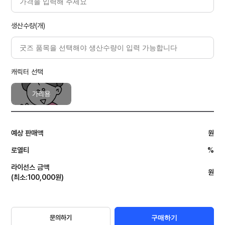
생산수량(개)
캐릭터 선택
가리용
예상 판매액
원
로열티
%
라이선스 금액
원
(
최소
:
100,000
원
)
문의하기
구매하기