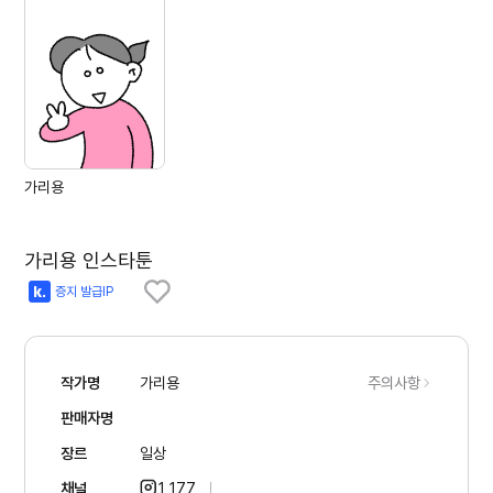
가리용
가리용 인스타툰
증지 발급IP
작가명
가리용
주의사항
판매자명
장르
일상
채널
1,177