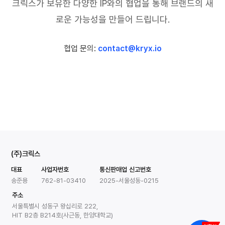
크릭스가 보유한 다양한 IP와의 협업을 통해 브랜드의 새
로운 가능성을 만들어 드립니다.
협업 문의
:
contact@kryx.io
(주)크릭스
대표
사업자번호
통신판매업 신고번호
송준용
762-81-03410
2025-서울성동-0215
주소
서울특별시 성동구 왕십리로 222,
HIT B2층 B214호(사근동, 한양대학교)