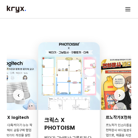
‹
›
르노작가X천하장
스 X logitech
크릭스 X
·르노·다죽·빅더기·뉴뉴 작
르노작가 인스타툰을 활
PHOTOISM
천하장사 바디필로우 광고
 로지텍의 공동구매 협업
업으로, 제품을 자연스럽
, 각 작가의 개성을 살린
빅더기·그냥집사·구름토끼·다