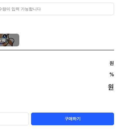
루미
원
%
원
구매하기