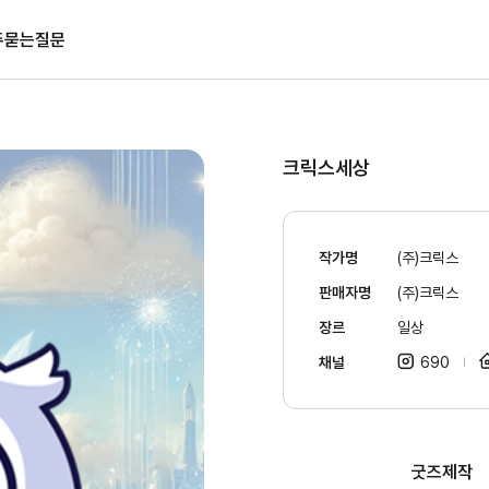
주묻는질문
크릭스세상
작가명
(주)크릭스
판매자명
(주)크릭스
장르
일상
채널
690
굿즈제작